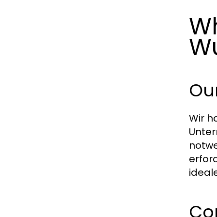
Wh
Wu
Our
Wir h
Unter
notwe
erfor
ideal
Co