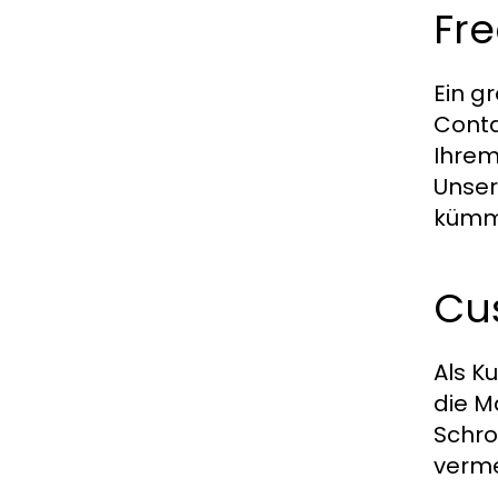
Fr
Ein g
Conta
Ihrem
Unser
kümm
Cus
Als K
die M
Schro
verme