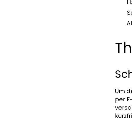
H
S
A
Th
Sch
Um de
per E
versc
kurzf