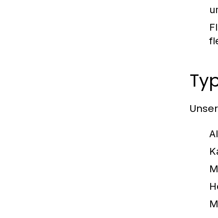
u
F
f
Ty
Unser
A
K
M
H
M