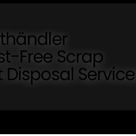
tthändler
st-Free Scrap
t Disposal Service