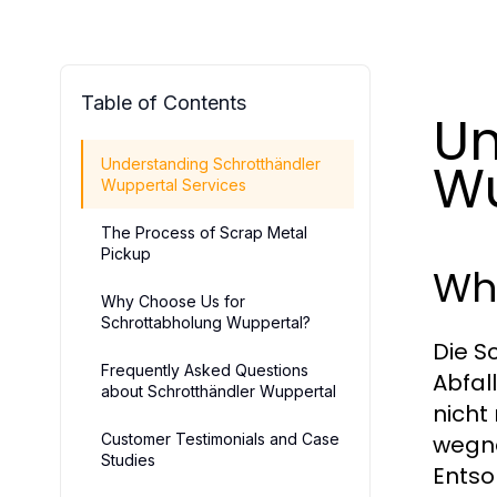
Table of Contents
Un
Wu
Understanding Schrotthändler
Wuppertal Services
The Process of Scrap Metal
Pickup
Wh
Why Choose Us for
Schrottabholung Wuppertal?
Die S
Frequently Asked Questions
Abfal
about Schrotthändler Wuppertal
nicht
Customer Testimonials and Case
wegne
Studies
Entso