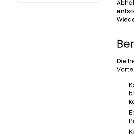
Abhol
entso
Wiede
Ben
Die I
Vortei
K
b
k
E
P
K