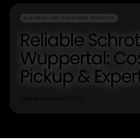
BUSINESS AND CONSUMER SERVICES
Reliable Schro
Wuppertal: Co
Pickup & Exper
Brian Smith
Sep 10, 2025
B